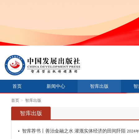
首页
新闻中心
智库出版
智
>
首页
智库出版
智库出版
智库荐书丨善治金融之水 灌溉实体经济的田间阡陌
2024