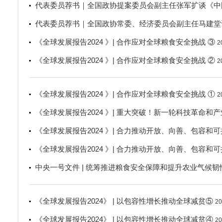
代表委员荐书｜全国政协提案委员会副主任张军扩谈《中国发
代表委员荐书｜全国政协常委、经济委员会副主任马建堂谈《
《全球发展报告2024 》| 合作应对全球粮食安全挑战 ③
2
《全球发展报告2024 》| 合作应对全球粮食安全挑战 ②
2
《全球发展报告2024 》| 合作应对全球粮食安全挑战 ①
2
《全球发展报告2024 》| 重大突破！新一轮科技革命和
《全球发展报告2024 》| 合力推动开放、向善、包容和
《全球发展报告2024 》| 合力推动开放、向善、包容和
中央一号文件 | 统筹推进粮食安全保障和提升农业气候韧
《全球发展报告2024》 | 以包容性增长推动全球减贫⑤
2
《全球发展报告2024》 | 以包容性增长推动全球减贫④
2