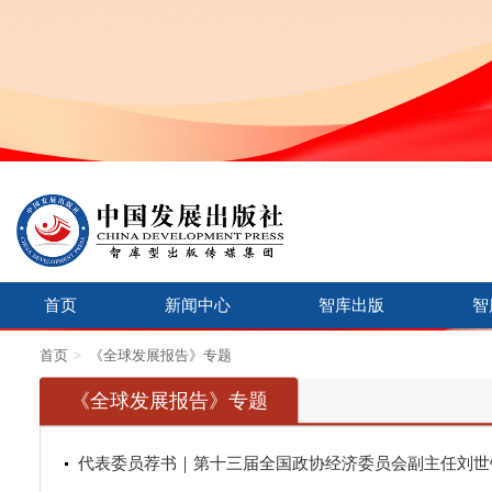
首页
新闻中心
智库出版
智
>
首页
《全球发展报告》专题
《全球发展报告》专题
代表委员荐书｜第十三届全国政协经济委员会副主任刘世锦谈