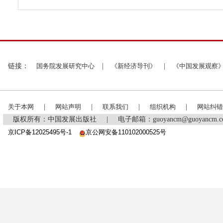
链接：
国务院发展研究中心
|
《新经济导刊》
|
《中国发展观察
关于本网
|
网站声明
|
联系我们
|
组织机构
|
网站纠错
版权所有：中国发展出版社
|
电子邮箱：guoyancm@guoyancm
京ICP备12025495号-1
京公网安备110102000525号