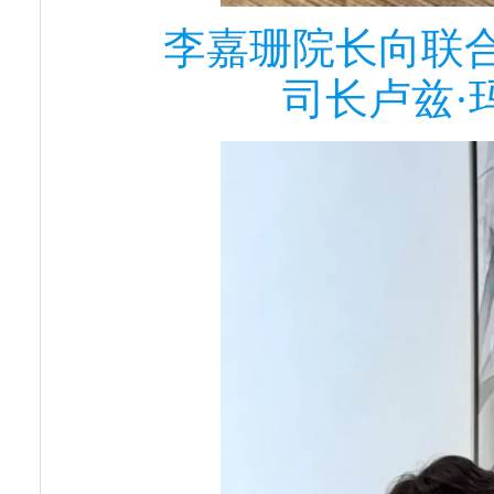
李嘉珊院长向联
司长卢兹·