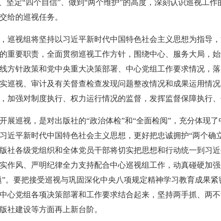
”、坚定“四个自信”、做到“两个维护”的高度，深刻认识巡视工
交给的巡视任务。
，巡视组将坚持以习近平新时代中国特色社会主义思想为指导，
的重要职责，全面贯彻巡视工作方针，围绕中心、服务大局，始
线方针政策和党中央重大决策部署、中心党组工作要求情况，落
实巡视、审计及有关督查检查发现问题整改情况和成果运用情况
，加强对制度执行、权力运行情况的监督，发挥监督保障执行、
开展巡视，是对出版社的“政治体检”和“全面检阅”，充分体现
习近平新时代中国特色社会主义思想，更好把忠诚拥护“两个确立
版社各级党组织和全体党员干部将切实把思想和行动统一到习近
实作风、严明纪律全力支持配合中心巡视组工作，动真碰硬加强
问题”。要把接受巡视与巩固深化中央八项规定精神学习教育成果
中心党组各项决策部署和工作要求结合起来，坚持两手抓、两不
版社建设等方面再上新台阶。