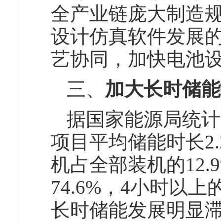
全产业链庞大制造
设计仿真软件发展
艺协同，加快电池
三、
加大长时储能
据国家能源局统计
项目平均储能时长2
机占全部装机的12.
74.6%，4小时以
长时储能发展明显