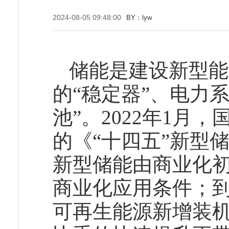
2024-08-05 09:48:00
BY：lyw
储能是建设新型能
的“稳定器”、电力
池”。2022年1
的《“十四五”新型
新型储能由商业化
商业化应用条件；到
可再生能源新增装