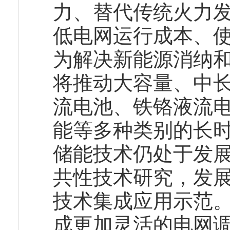
力、替代传统火力
低电网运行成本、
为解决新能源消纳和
将推动大容量、中
流电池、铁铬液流
能等多种类别的长
储能技术仍处于发
共性技术研究，发
技术集成应用示范
成更加灵活的电网