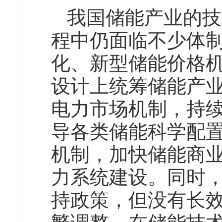
我国储能产业的技
程中仍面临不少体
化、新型储能价格
设计上统筹储能产
电力市场机制，持
导各类储能科学配
机制，加快储能商
力系统建设。同时
持政策，但没有长