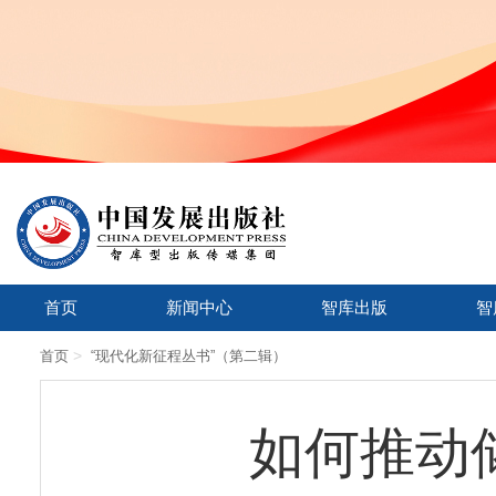
首页
新闻中心
智库出版
智
>
首页
“现代化新征程丛书”（第二辑）
如何推动