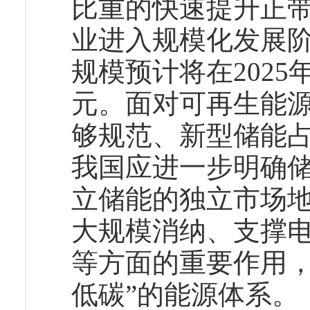
比重的快速提升正
业进入规模化发展
规模预计将在2025
元。面对可再生能
够规范、新型储能
我国应进一步明确
立储能的独立市场
大规模消纳、支撑
等方面的重要作用，
低碳”的能源体系。