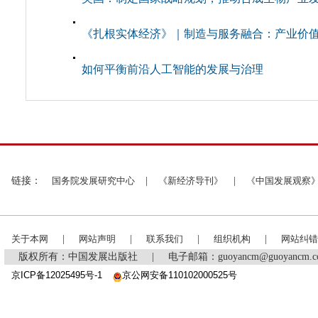
《扎根实体经济》｜制造与服务融合：产业价
如何平衡前沿人工智能的发展与治理
链接：
国务院发展研究中心
|
《新经济导刊》
|
《中国发展观察
关于本网
|
网站声明
|
联系我们
|
组织机构
|
网站纠错
版权所有：中国发展出版社
|
电子邮箱：guoyancm@guoyancm
京ICP备12025495号-1
京公网安备110102000525号