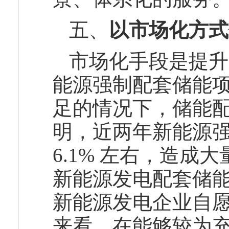
五、
以市场化方式
市场化手段是提升
能源强制配套储能
足的情况下，储能
明，近两年新能源
6.1% 左右，造
新能源发电配套储
新能源发电企业自
来看，在能够较为