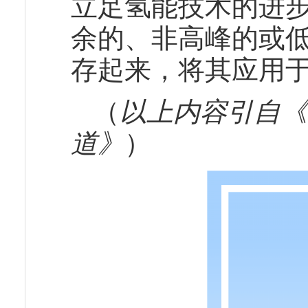
立足氢能技术的进
余的、非高峰的或
存起来，将其应用
（
以上内容引自《
道》
）