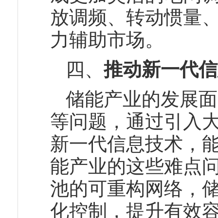
放调频、转动惯量
力辅助市场。
四、
推动新一代信
储能产业的发展面
等问题，通过引入
新一代信息技术，
能产业的这些难点
池的可重构网络，
化控制，提升有效