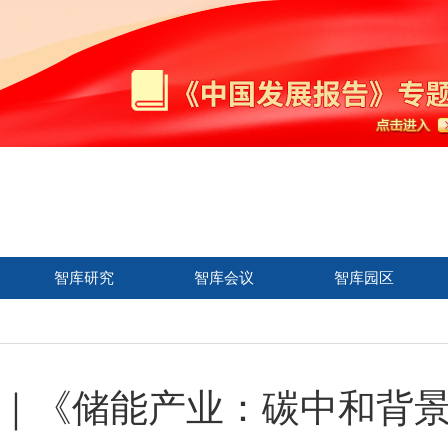
智库研究
智库会议
智库园区
｜《储能产业：碳中和背