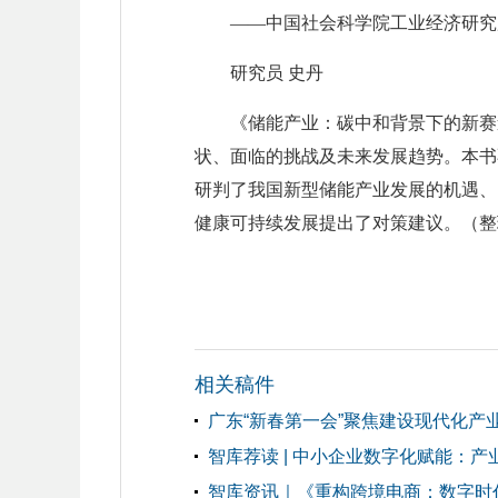
——中国社会科学院工业经济研究
研究员 史丹
《储能产业：碳中和背景下的新赛
状、面临的挑战及未来发展趋势。本书
研判了我国新型储能产业发展的机遇、
健康可持续发展提出了对策建议。（整
相关稿件
广东“新春第一会”聚焦建设现代化产
智库荐读 | 中小企业数字化赋能：
智库资讯｜《重构跨境电商：数字时