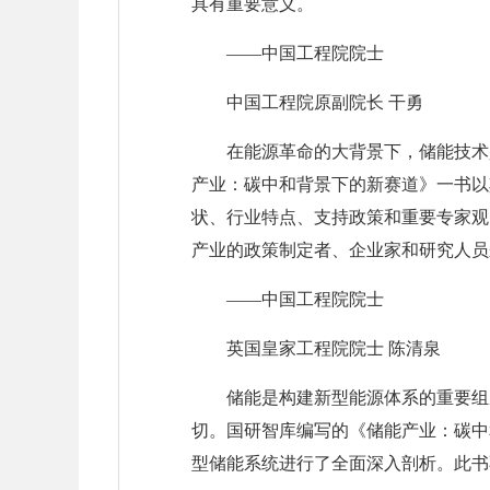
具有重要意义。
——中国工程院院士
中国工程院原副院长 干勇
在能源革命的大背景下，储能技术
产业：碳中和背景下的新赛道》一书以
状、行业特点、支持政策和重要专家观
产业的政策制定者、企业家和研究人员
——中国工程院院士
英国皇家工程院院士 陈清泉
储能是构建新型能源体系的重要组
切。国研智库编写的《储能产业：碳中
型储能系统进行了全面深入剖析。此书