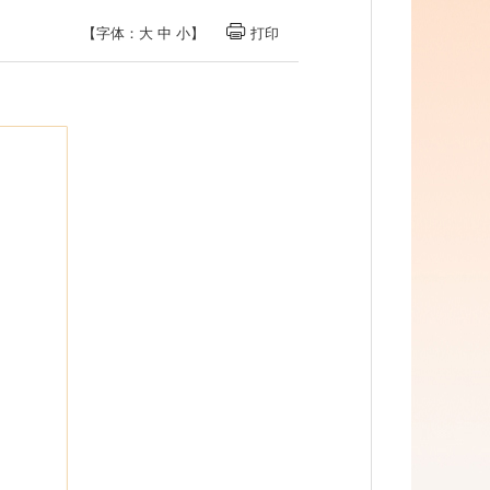
【字体：
大
中
小
】
打印