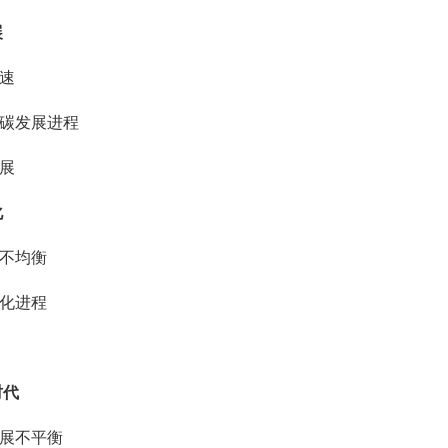
展
提速
低碳发展进程
发展
化
分不均衡
业化进程
长
时代
发展不平衡