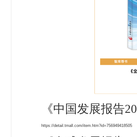
《中国发展报告2
https://detail.tmall.com/item.htm?id=756949418505