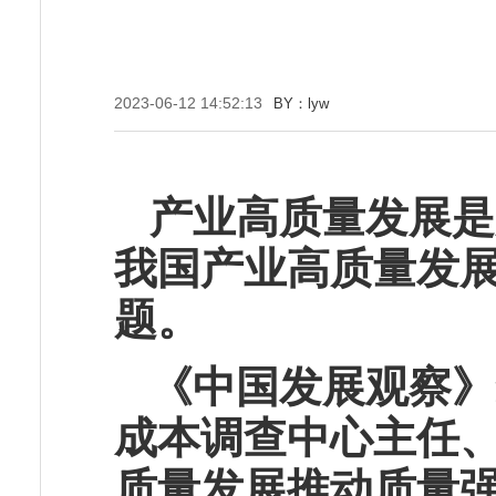
2023-06-12 14:52:13
BY：lyw
产业高质量发展是
我国产业高质量发
题。
《中国发展观察》
成本调查中心主任
质量发展推动质量