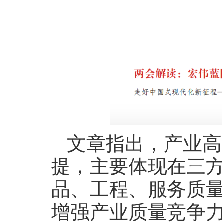
文章指出，产业高
提，主要体现在三
品、工程、服务质
增强产业质量竞争