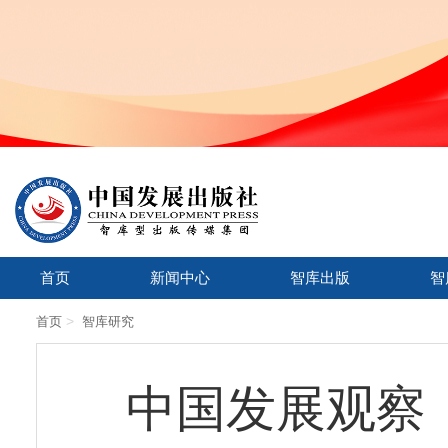
首页
新闻中心
智库出版
智
>
首页
智库研究
中国发展观察