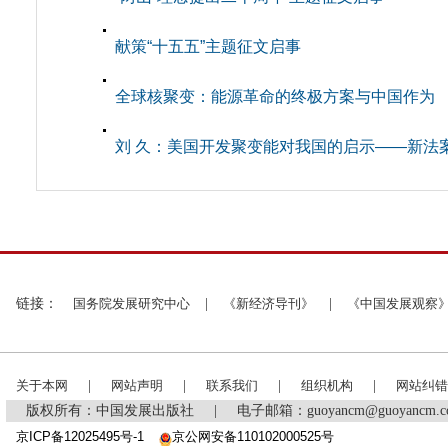
献策“十五五”主题征文启事
全球核聚变：能源革命的终极方案与中国作为
刘 久：美国开发聚变能对我国的启示——新法
链接：
国务院发展研究中心
|
《新经济导刊》
|
《中国发展观察
关于本网
|
网站声明
|
联系我们
|
组织机构
|
网站纠错
版权所有：中国发展出版社
|
电子邮箱：guoyancm@guoyancm
京ICP备12025495号-1
京公网安备110102000525号