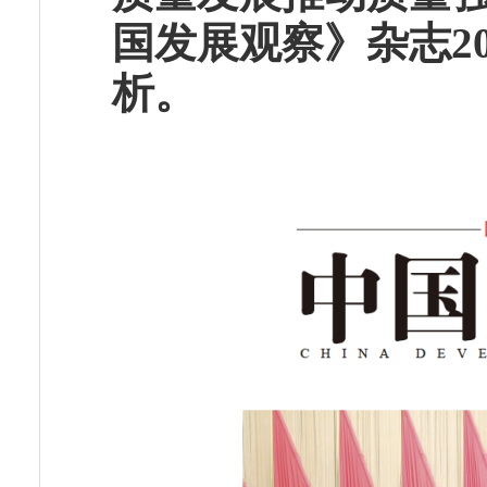
国发展观察》杂志2
析。