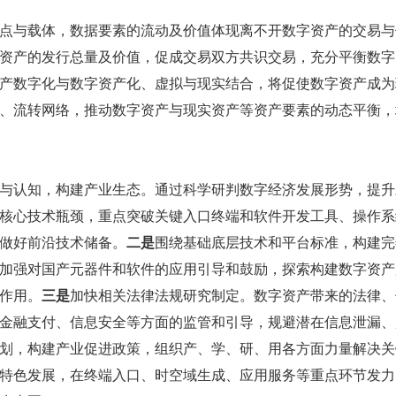
点与载体，数据要素的流动及价值体现离不开数字资产的交易与
资产的发行总量及价值，促成交易双方共识交易，充分平衡数字
产数字化与数字资产化、虚拟与现实结合，将促使数字资产成为
、流转网络，推动数字资产与现实资产等资产要素的动态平衡，
与认知，构建产业生态。通过科学研判数字经济发展形势，提升
核心技术瓶颈，重点突破关键入口终端和软件开发工具、操作系
做好前沿技术储备。
二是
围绕基础底层技术和平台标准，构建完
加强对国产元器件和软件的应用引导和鼓励，探索构建数字资产
作用。
三是
加快相关法律法规研究制定。数字资产带来的法律、
金融支付、信息安全等方面的监管和引导，规避潜在信息泄漏、
划，构建产业促进政策，组织产、学、研、用各方面力量解决关
特色发展，在终端入口、时空域生成、应用服务等重点环节发力