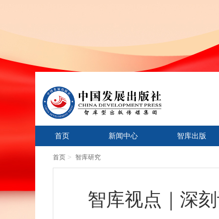
首页
新闻中心
智库出版
>
首页
智库研究
智库视点｜深刻