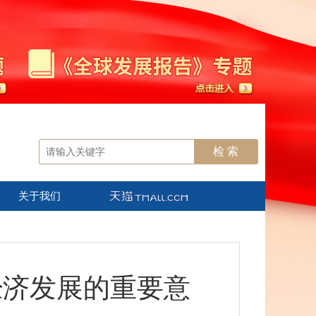
关于我们
经济发展的重要意