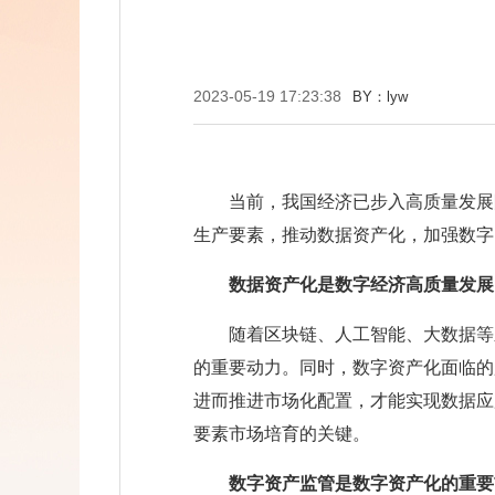
2023-05-19 17:23:38
BY：lyw
当前，我国经济已步入高质量发展
生产要素，推动数据资产化，加强数字
数据资产化是数字经济高质量发展
随着区块链、人工智能、大数据等
的重要动力。同时，数字资产化面临的
进而推进市场化配置，才能实现数据应
要素市场培育的关键。
数字资产监管是数字资产化的重要