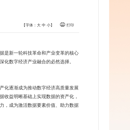
【字体：
大
中
小
】
打印
据是新一轮科技革命和产业变革的核心
深化数字经济产业融合的必然选择。
产化逐渐成为推动数字经济高质量发展
据收益明晰基础上实现数据的资产化，
力，成为激活数据要素价值、助力数据