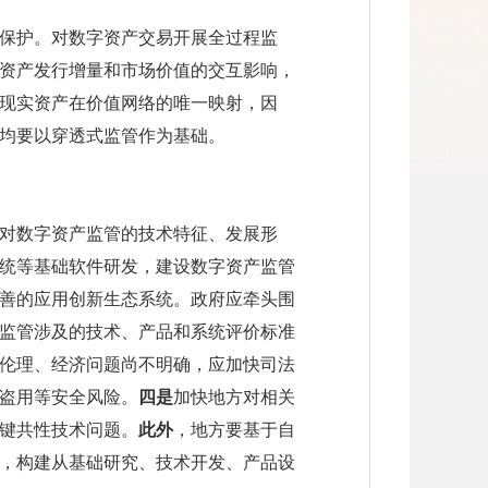
保护。对数字资产交易开展全过程监
资产发行增量和市场价值的交互影响，
现实资产在价值网络的唯一映射，因
均要以穿透式监管作为基础。
对数字资产监管的技术特征、发展形
统等基础软件研发，建设数字资产监管
善的应用创新生态系统。政府应牵头围
监管涉及的技术、产品和系统评价标准
伦理、经济问题尚不明确，应加快司法
盗用等安全风险。
四是
加快地方对相关
键共性技术问题。
此外
，地方要基于自
，构建从基础研究、技术开发、产品设