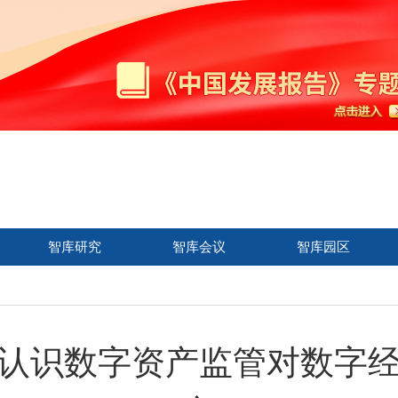
智库研究
智库会议
智库园区
认识数字资产监管对数字