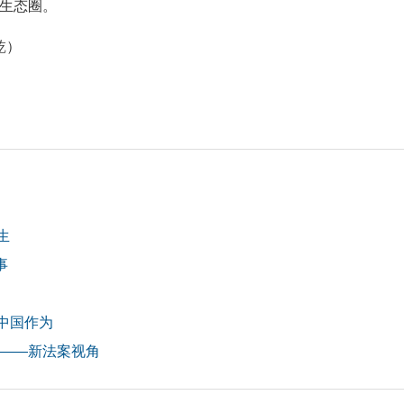
生态圈。
乾）
生
事
中国作为
示——新法案视角