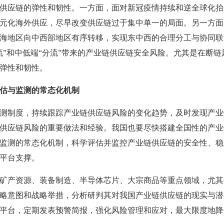
供应链的弹性和韧性。一方面，面对新冠疫情持续和逆全球化抬
元化海外供应，尽早改变供应链过于集中单一的局面。另一方面
海地区向中西部地区有序转移，实现东中西的合理分工与协同联
流”和中低端“分流”带来的产业链供应链安全风险。尤其是在断
弹性和韧性。
估与监测的常态化机制
测制度，持续跟踪产业链供应链风险的变化趋势，及时发现产业
供应链风险的重要做法和经验。我国也要尽快搭建全国性的产业
监测的常态化机制，科学评估并监控产业链供应链的安全性、稳
平台支撑。
矿产资源、装备制造、半导体芯片、大宗商品等重点领域，尤其
略意图和战略举措，分析研判其对我国产业链供应链的现实与潜
平台，定期发表预警简报，强化风险管理和应对，最大限度地降