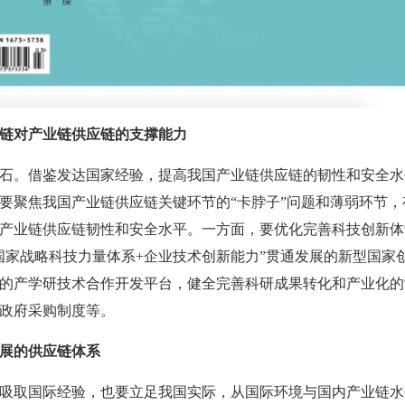
链对产业链
供应链的支撑能力
石。借鉴发达国家经验，提高我国产业链供应链的韧性和安全水
要聚焦我国产业链供应链关键环节的“卡脖子”问题和薄弱环节
产业链供应链韧性和安全水平。一方面，要优化完善科技创新体
国家战略科技力量体系+企业技术创新能力”贯通发展的新型国家
的产学研技术合作开发平台，健全完善科研成果转化和产业化的
政府采购制度等。
展的供应链体系
吸取国际经验，也要立足我国实际，从国际环境与国内产业链水