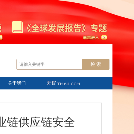
关于我们
业链供应链安全