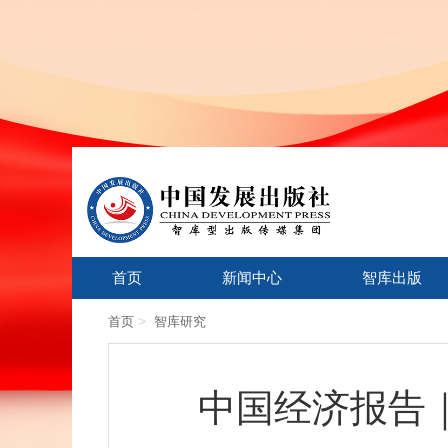
首页
新闻中心
智库出版
>
首页
智库研究
中国经济报告