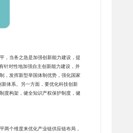
平，当务之急是加强创新能力建设，提
，有针对性地加强自主创新能力建设，并
制，发挥新型举国体制优势，强化国家
创新体系。另一方面，要优化科技创新
制度构架，健全知识产权保护制度，健
平两个维度来优化产业链供应链布局，