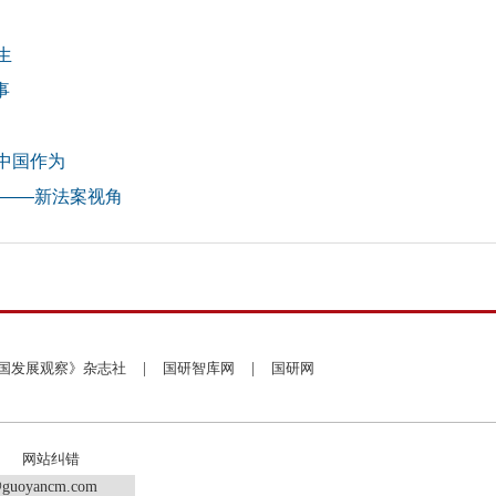
生
事
中国作为
示——新法案视角
国发展观察》杂志社
|
国研智库网
|
国研网
网站纠错
guoyancm.com