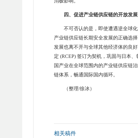
消极影响。
四、促进产业链供应链的开放发展
不可否认的是，即使遭遇逆全球化
产业链供应链长期安全发展的正确选择
发展也离不开与全球其他经济体的良好
定 (RCEP) 签订为契机，巩固与
国产业在全球范围内的产业链供应链治
链体系，畅通国际国内循环。
（整理/徐冰）
相关稿件