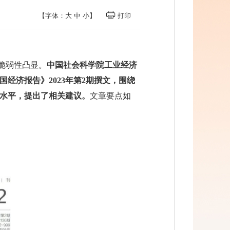
【字体：
大
中
小
】
打印
脆弱性凸显。
中国社会科学院工业经济
经济报告》2023年第2期撰文，围绕
水平，提出了相关建议。
文章要点如