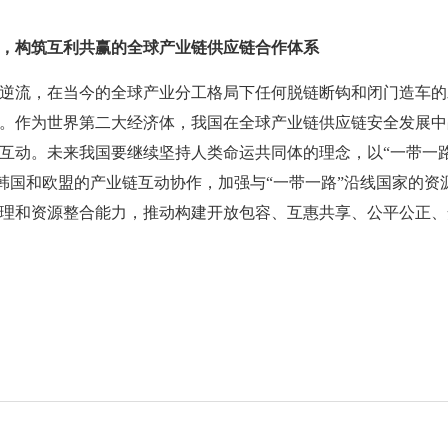
，构筑互利共赢的全球产业链供应链合作体系
逆流，在当今的全球产业分工格局下任何脱链断钩和闭门造车的
。作为世界第二大经济体，我国在全球产业链供应链安全发展中
互动。未来我国要继续坚持人类命运共同体的理念，以“一带一
日本、韩国和欧盟的产业链互动协作，加强与“一带一路”沿线国家的
理和资源整合能力，推动构建开放包容、互惠共享、公平公正、