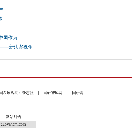
生
事
中国作为
示——新法案视角
国发展观察》杂志社
|
国研智库网
|
国研网
网站纠错
guoyancm.com