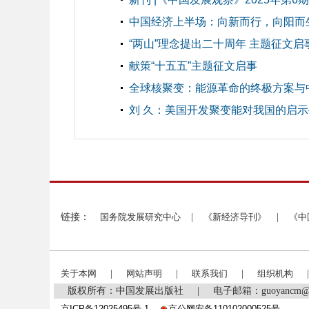
中国经济上半场：向新而行，向阳而
“两山”理念提出二十周年 主题征文启
献策“十五五”主题征文启事
全球核聚变：能源革命的终极方案与
刘 久：美国开发聚变能对我国的启
链接：
国务院发展研究中心
|
《新经济导刊》
|
《中
关于本网
|
网站声明
|
联系我们
|
组织机构
|
版权所有：中国发展出版社
|
电子邮箱：guoyancm@
京ICP备12025495号-1
京公网安备110102000525号