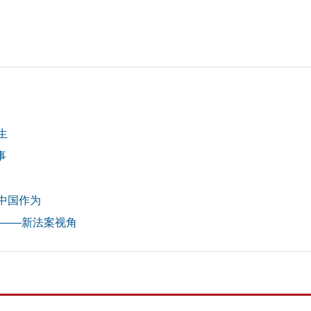
生
事
中国作为
示——新法案视角